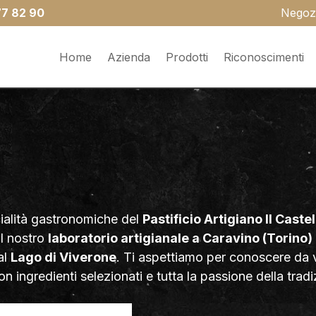
77 82 90
Negoz
Home
Azienda
Prodotti
Riconoscimenti
cialità gastronomiche del
Pastificio Artigiano Il Castel
il nostro
laboratorio artigianale a Caravino (Torino)
al
Lago di Viverone
. Ti aspettiamo per conoscere da 
con ingredienti selezionati e tutta la passione della tra