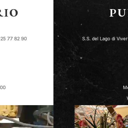
RIO
PU
0125 77 82 90
S.S. del Lago di Viv
:00
Me